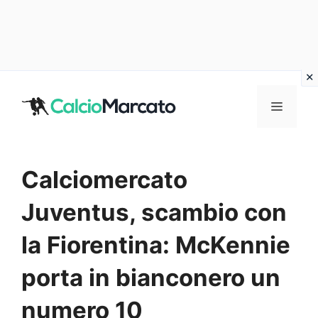
Vai
al
MENU
contenuto
Calciomercato
Juventus, scambio con
la Fiorentina: McKennie
porta in bianconero un
numero 10