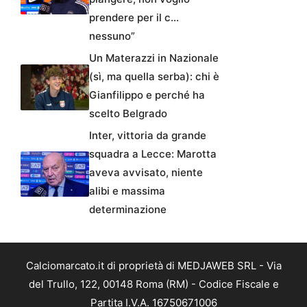
prendere per il c…
nessuno”
Un Materazzi in Nazionale
(sì, ma quella serba): chi è
Gianfilippo e perché ha
scelto Belgrado
Inter, vittoria da grande
squadra a Lecce: Marotta
aveva avvisato, niente
alibi e massima
determinazione
Calciomarcato.it di proprietà di MEDJAWEB SRL - Via
del Trullo, 122, 00148 Roma (RM) - Codice Fiscale e
Partita I.V.A. 16750671006