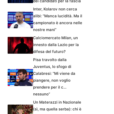
dei candidati per la fascia
Inter, Kolarov non cerca
alibi: “Manca lucidità. Ma il
campionato è ancora nelle
nostre mani”
Calciomercato Milan, un
innesto dalla Lazio per la
difesa del futuro?
Pisa travolto dalla
Juventus, lo sfogo di
Calabresi: “Mi viene da
piangere, non voglio
prendere per il c…
nessuno”
Un Materazzi in Nazionale
(sì, ma quella serba): chi è