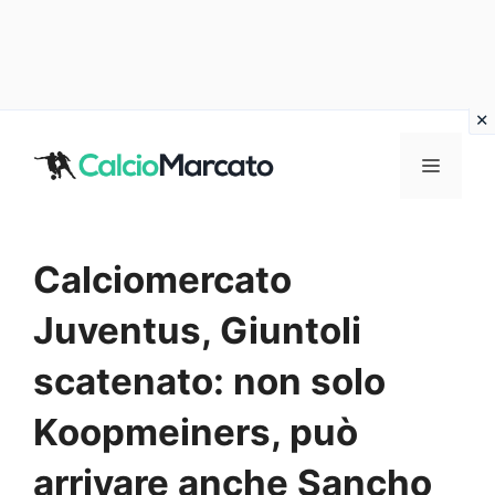
Vai
al
MENU
contenuto
Calciomercato
Juventus, Giuntoli
scatenato: non solo
Koopmeiners, può
arrivare anche Sancho