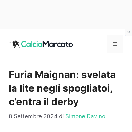
Vai
al
MENU
contenuto
Furia Maignan: svelata
la lite negli spogliatoi,
c’entra il derby
8 Settembre 2024
di
Simone Davino