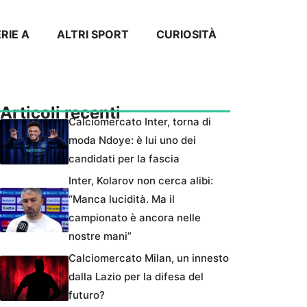
RIE A
ALTRI SPORT
CURIOSITÀ
Articoli recenti
Calciomercato Inter, torna di
moda Ndoye: è lui uno dei
candidati per la fascia
Inter, Kolarov non cerca alibi:
“Manca lucidità. Ma il
campionato è ancora nelle
nostre mani”
Calciomercato Milan, un innesto
dalla Lazio per la difesa del
futuro?