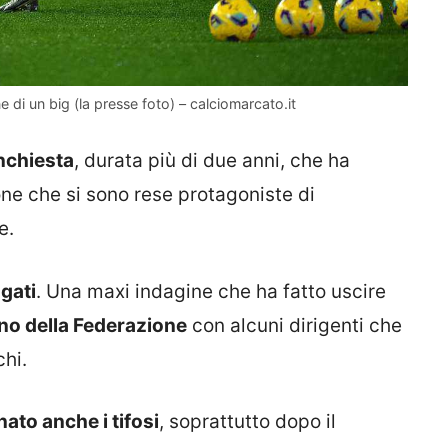
 di un big (la presse foto) – calciomarcato.it
nchiesta
, durata più di due anni, che ha
one che si sono rese protagoniste di
e.
agati
. Una maxi indagine che ha fatto uscire
erno della Federazione
con alcuni dirigenti che
chi.
ato anche i tifosi
, soprattutto dopo il