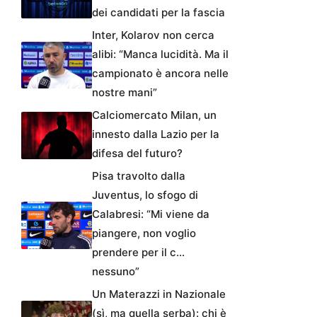
dei candidati per la fascia
Inter, Kolarov non cerca
alibi: “Manca lucidità. Ma il
campionato è ancora nelle
nostre mani”
Calciomercato Milan, un
innesto dalla Lazio per la
difesa del futuro?
Pisa travolto dalla
Juventus, lo sfogo di
Calabresi: “Mi viene da
piangere, non voglio
prendere per il c…
nessuno”
Un Materazzi in Nazionale
(sì, ma quella serba): chi è