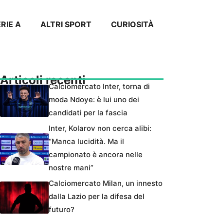
RIE A
ALTRI SPORT
CURIOSITÀ
Articoli recenti
Calciomercato Inter, torna di
moda Ndoye: è lui uno dei
candidati per la fascia
Inter, Kolarov non cerca alibi:
“Manca lucidità. Ma il
campionato è ancora nelle
nostre mani”
Calciomercato Milan, un innesto
dalla Lazio per la difesa del
futuro?