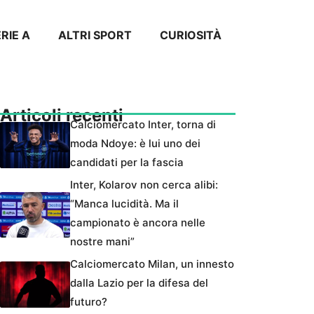
RIE A
ALTRI SPORT
CURIOSITÀ
Articoli recenti
Calciomercato Inter, torna di
moda Ndoye: è lui uno dei
candidati per la fascia
Inter, Kolarov non cerca alibi:
“Manca lucidità. Ma il
campionato è ancora nelle
nostre mani”
Calciomercato Milan, un innesto
dalla Lazio per la difesa del
futuro?