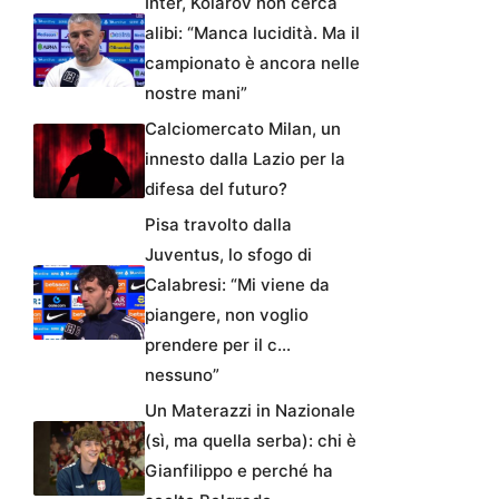
Inter, Kolarov non cerca
alibi: “Manca lucidità. Ma il
campionato è ancora nelle
nostre mani”
Calciomercato Milan, un
innesto dalla Lazio per la
difesa del futuro?
Pisa travolto dalla
Juventus, lo sfogo di
Calabresi: “Mi viene da
piangere, non voglio
prendere per il c…
nessuno”
Un Materazzi in Nazionale
(sì, ma quella serba): chi è
Gianfilippo e perché ha