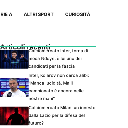
RIE A
ALTRI SPORT
CURIOSITÀ
Articoli recenti
Calciomercato Inter, torna di
moda Ndoye: è lui uno dei
candidati per la fascia
Inter, Kolarov non cerca alibi:
“Manca lucidità. Ma il
campionato è ancora nelle
nostre mani”
Calciomercato Milan, un innesto
dalla Lazio per la difesa del
futuro?