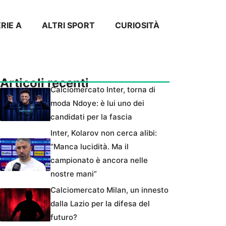
RIE A
ALTRI SPORT
CURIOSITÀ
Articoli recenti
Calciomercato Inter, torna di
moda Ndoye: è lui uno dei
candidati per la fascia
Inter, Kolarov non cerca alibi:
“Manca lucidità. Ma il
campionato è ancora nelle
nostre mani”
Calciomercato Milan, un innesto
dalla Lazio per la difesa del
futuro?