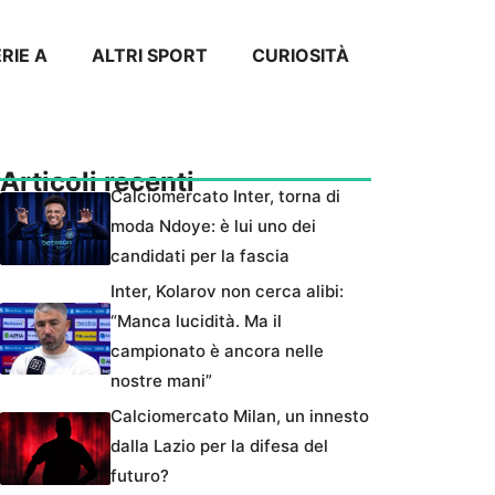
RIE A
ALTRI SPORT
CURIOSITÀ
Articoli recenti
Calciomercato Inter, torna di
moda Ndoye: è lui uno dei
candidati per la fascia
Inter, Kolarov non cerca alibi:
“Manca lucidità. Ma il
campionato è ancora nelle
nostre mani”
Calciomercato Milan, un innesto
dalla Lazio per la difesa del
futuro?