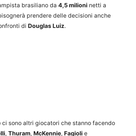
ampista brasiliano da
4,5 milioni
netti a
bisognerà prendere delle decisioni anche
onfronti di
Douglas Luiz
.
e
ci sono altri giocatori che stanno facendo
li
,
Thuram
,
McKennie
,
Fagioli
e