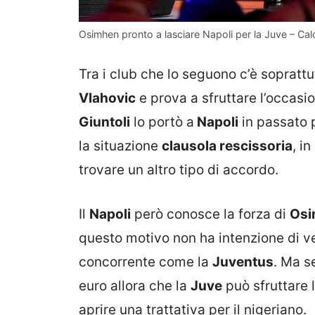
Osimhen pronto a lasciare Napoli per la Juve – Ca
Tra i club che lo seguono c’è soprattu
Vlahovic
e prova a sfruttare l’occasi
Giuntoli
lo portò a
Napoli
in passato 
la situazione
clausola rescissoria
, i
trovare un altro tipo di accordo.
Il
Napoli
però conosce la forza di
Osi
questo motivo non ha intenzione di ven
concorrente come la
Juventus
. Ma s
euro allora che la
Juve
può sfruttare 
aprire una trattativa per il nigeriano.