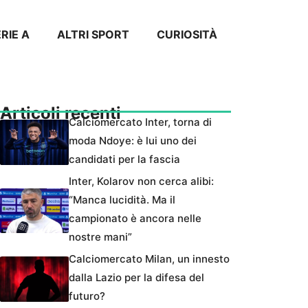
RIE A
ALTRI SPORT
CURIOSITÀ
Articoli recenti
Calciomercato Inter, torna di
moda Ndoye: è lui uno dei
candidati per la fascia
Inter, Kolarov non cerca alibi:
“Manca lucidità. Ma il
campionato è ancora nelle
nostre mani”
Calciomercato Milan, un innesto
dalla Lazio per la difesa del
futuro?