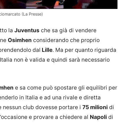
lciomarcato (La Presse)
tto la
Juventus
che sa già di vendere
one
Osimhen
considerando che proprio
prendendolo dal
Lille
. Ma per quanto riguarda
n Italia non è valida e quindi sarà necessario
mhen
e sa come può spostare gli equilibri per
derlo in Italia e ad una rivale e diretta
e nessun club dovesse portare i
75 milioni
di
l’occasione e provare a chiedere al
Napoli
di