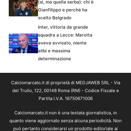
(sì, ma quella serba): chi è
Gianfilippo e perché ha
scelto Belgrado
Inter, vittoria da grande
squadra a Lecce: Marotta
aveva avvisato, niente
alibi e massima
determinazione
Calciomarcato.it di proprietà di MEDJAWEB SRL - Via
del Trullo, 122, 00148 Roma (RM) - Codice Fiscale e
Partita I.V.A. 16750671006
Calciomarcato.it non è una testata giornalistica, in
quanto viene aggiornato senza alcuna periodicità. Non
può pertanto considerarsi un prodotto editoriale ai