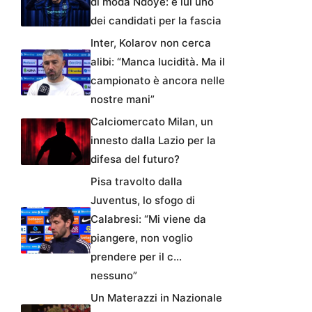
di moda Ndoye: è lui uno
dei candidati per la fascia
Inter, Kolarov non cerca
alibi: “Manca lucidità. Ma il
campionato è ancora nelle
nostre mani”
Calciomercato Milan, un
innesto dalla Lazio per la
difesa del futuro?
Pisa travolto dalla
Juventus, lo sfogo di
Calabresi: “Mi viene da
piangere, non voglio
prendere per il c…
nessuno”
Un Materazzi in Nazionale