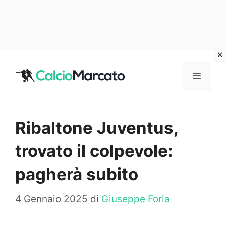
Vai
al
MENU
contenuto
Ribaltone Juventus,
trovato il colpevole:
pagherà subito
4 Gennaio 2025
di
Giuseppe Foria