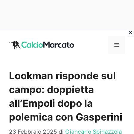
Vai
al
MENU
contenuto
Lookman risponde sul
campo: doppietta
all’Empoli dopo la
polemica con Gasperini
23 Febbraio 2025
di
Giancarlo Spinazzola