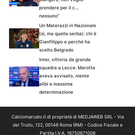
prendere per il c…
nessuno”
Un Materazzi in Nazionale
(sì, ma quella serba): chi è
Gianfilippo e perché ha
scelto Belgrado
Inter, vittoria da grande
squadra a Lecce: Marotta
aveva avvisato, niente
alibi e massima
determinazione
Calciomarcato.it di proprietà di MEDJAWEB SRL - Via
del Trullo, 122, 00148 Roma (RM) - Codice Fiscale e
Partita I.V.A. 16750671006