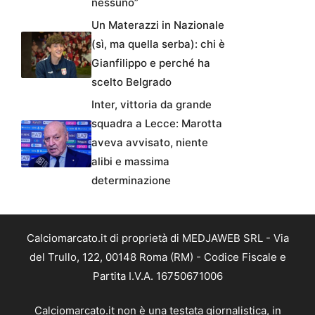
nessuno”
Un Materazzi in Nazionale
(sì, ma quella serba): chi è
Gianfilippo e perché ha
scelto Belgrado
Inter, vittoria da grande
squadra a Lecce: Marotta
aveva avvisato, niente
alibi e massima
determinazione
Calciomarcato.it di proprietà di MEDJAWEB SRL - Via
del Trullo, 122, 00148 Roma (RM) - Codice Fiscale e
Partita I.V.A. 16750671006
Calciomarcato.it non è una testata giornalistica, in