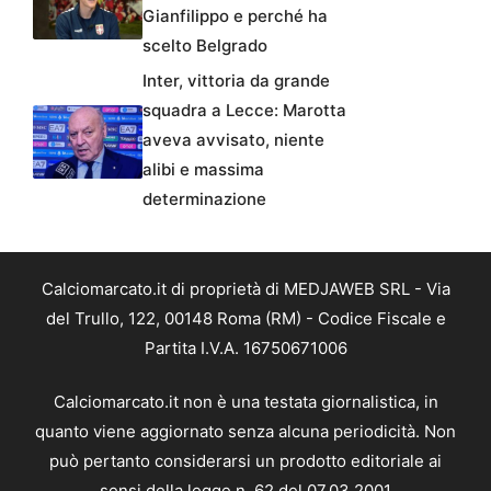
Gianfilippo e perché ha
scelto Belgrado
Inter, vittoria da grande
squadra a Lecce: Marotta
aveva avvisato, niente
alibi e massima
determinazione
Calciomarcato.it di proprietà di MEDJAWEB SRL - Via
del Trullo, 122, 00148 Roma (RM) - Codice Fiscale e
Partita I.V.A. 16750671006
Calciomarcato.it non è una testata giornalistica, in
quanto viene aggiornato senza alcuna periodicità. Non
può pertanto considerarsi un prodotto editoriale ai
sensi della legge n. 62 del 07.03.2001