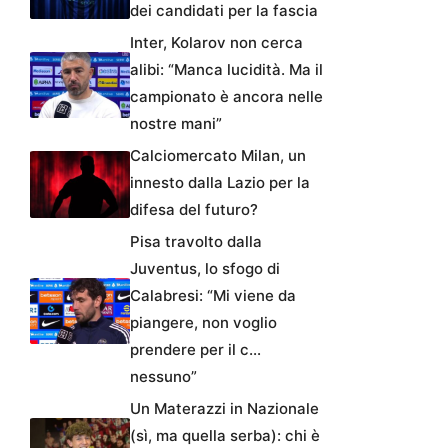
dei candidati per la fascia
Inter, Kolarov non cerca
alibi: “Manca lucidità. Ma il
campionato è ancora nelle
nostre mani”
Calciomercato Milan, un
innesto dalla Lazio per la
difesa del futuro?
Pisa travolto dalla
Juventus, lo sfogo di
Calabresi: “Mi viene da
piangere, non voglio
prendere per il c…
nessuno”
Un Materazzi in Nazionale
(sì, ma quella serba): chi è