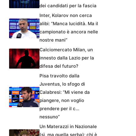
dei candidati per la fascia
Inter, Kolarov non cerca
alibi: “Manca lucidità. Ma il
campionato è ancora nelle
nostre mani”
Calciomercato Milan, un
innesto dalla Lazio per la
difesa del futuro?
Pisa travolto dalla
Juventus, lo sfogo di
Calabresi: “Mi viene da
piangere, non voglio
prendere per il c…
nessuno”
Un Materazzi in Nazionale
(sì, ma quella serba): chi è