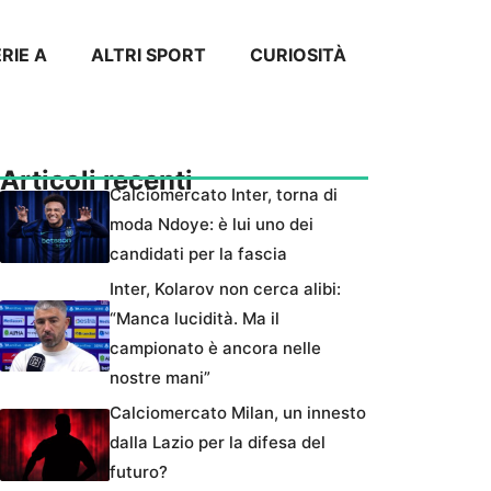
RIE A
ALTRI SPORT
CURIOSITÀ
Articoli recenti
Calciomercato Inter, torna di
moda Ndoye: è lui uno dei
candidati per la fascia
Inter, Kolarov non cerca alibi:
“Manca lucidità. Ma il
campionato è ancora nelle
nostre mani”
Calciomercato Milan, un innesto
dalla Lazio per la difesa del
futuro?